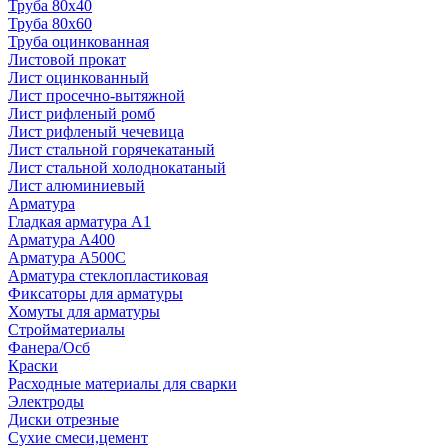
Труба 80x40
Труба 80x60
Труба оцинкованная
Листовой прокат
Лист оцинкованный
Лист просечно-вытяжной
Лист рифленый ромб
Лист рифленый чечевица
Лист стальной горячекатаный
Лист стальной холоднокатаный
Лист алюминиевый
Арматура
Гладкая арматура А1
Арматура А400
Арматура A500C
Арматура стеклопластиковая
Фиксаторы для арматуры
Хомуты для арматуры
Стройматериалы
Фанера/Осб
Краски
Расходные материалы для сварки
Электроды
Диски отрезные
Сухие смеси,цемент