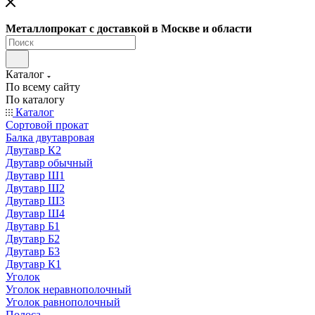
Металлопрокат с доставкой в Москве и области
Каталог
По всему сайту
По каталогу
Каталог
Сортовой прокат
Балка двутавровая
Двутавр К2
Двутавр обычный
Двутавр Ш1
Двутавр Ш2
Двутавр Ш3
Двутавр Ш4
Двутавр Б1
Двутавр Б2
Двутавр Б3
Двутавр К1
Уголок
Уголок неравнополочный
Уголок равнополочный
Полоса