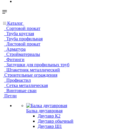
Каталог
Сортовой прокат
Труба круглая
Труба профильная
Листовой прокат
Арматура
Стройматериалы
Фитинги
Заглушки для профильных труб
Штакетник металлический
Строительные ограждения
Профнастил
Сетка металлическая
Винтовые сваи
Петли
Балка двутавровая
Двутавр К2
Двутавр обычный
Двутавр Ш1