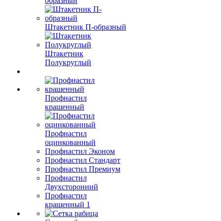
образный
Штакетник П-образный
Штакетник
Полукруглый
Профнастил
крашенный
Профнастил
оцинкованный
Профнастил Эконом
Профнастил Стандарт
Профнастил Премиум
Профнастил
Двухсторонний
Профнастил
крашенный 1