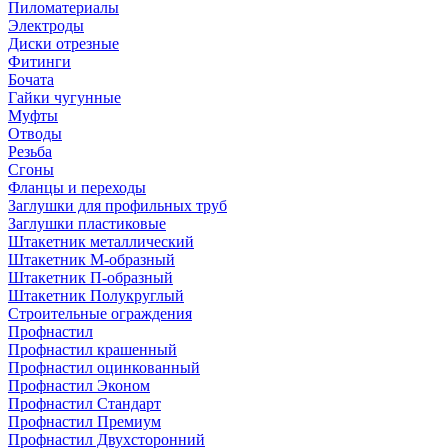
Пиломатериалы
Электроды
Диски отрезные
Фитинги
Бочата
Гайки чугунные
Муфты
Отводы
Резьба
Сгоны
Фланцы и переходы
Заглушки для профильных труб
Заглушки пластиковые
Штакетник металлический
Штакетник М-образный
Штакетник П-образный
Штакетник Полукруглый
Строительные ограждения
Профнастил
Профнастил крашенный
Профнастил оцинкованный
Профнастил Эконом
Профнастил Стандарт
Профнастил Премиум
Профнастил Двухсторонний