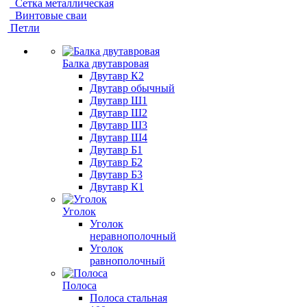
Сетка металлическая
Винтовые сваи
Петли
Балка двутавровая
Двутавр К2
Двутавр обычный
Двутавр Ш1
Двутавр Ш2
Двутавр Ш3
Двутавр Ш4
Двутавр Б1
Двутавр Б2
Двутавр Б3
Двутавр К1
Уголок
Уголок
неравнополочный
Уголок
равнополочный
Полоса
Полоса стальная