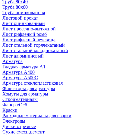
Труба 80x40
Труба 80x60
Труба оцинкованная
Листовой прокат
Лист оцинкованный
Лист просечно-вытяжной
Лист рифленый ромб
Лист рифленый чечевица
Лист стальной горячекатаный
Лист стальной холоднокатаный
Лист алюминиевый
Арматура
Гладкая арматура А1
Арматура А400
Арматура A500C
Арматура стеклопластиковая
Фиксаторы для арматуры
Хомуты для арматуры
Стройматериалы
Фанера/Осб
Краски
Расходные материалы для сварки
Электроды
Диски отрезные
Сухие смеси,цемент