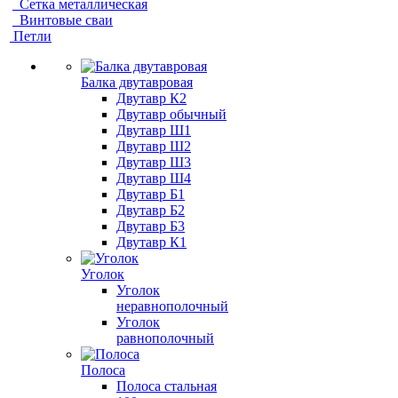
Сетка металлическая
Винтовые сваи
Петли
Балка двутавровая
Двутавр К2
Двутавр обычный
Двутавр Ш1
Двутавр Ш2
Двутавр Ш3
Двутавр Ш4
Двутавр Б1
Двутавр Б2
Двутавр Б3
Двутавр К1
Уголок
Уголок
неравнополочный
Уголок
равнополочный
Полоса
Полоса стальная