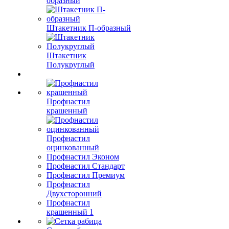
образный
Штакетник П-образный
Штакетник
Полукруглый
Профнастил
крашенный
Профнастил
оцинкованный
Профнастил Эконом
Профнастил Стандарт
Профнастил Премиум
Профнастил
Двухсторонний
Профнастил
крашенный 1