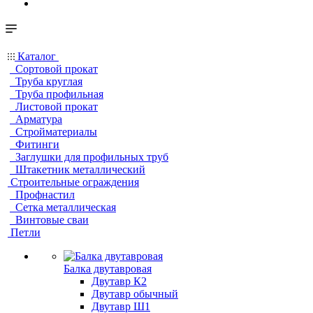
Каталог
Сортовой прокат
Труба круглая
Труба профильная
Листовой прокат
Арматура
Стройматериалы
Фитинги
Заглушки для профильных труб
Штакетник металлический
Строительные ограждения
Профнастил
Сетка металлическая
Винтовые сваи
Петли
Балка двутавровая
Двутавр К2
Двутавр обычный
Двутавр Ш1