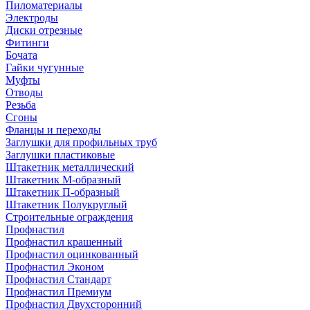
Пиломатериалы
Электроды
Диски отрезные
Фитинги
Бочата
Гайки чугунные
Муфты
Отводы
Резьба
Сгоны
Фланцы и переходы
Заглушки для профильных труб
Заглушки пластиковые
Штакетник металлический
Штакетник М-образный
Штакетник П-образный
Штакетник Полукруглый
Строительные ограждения
Профнастил
Профнастил крашенный
Профнастил оцинкованный
Профнастил Эконом
Профнастил Стандарт
Профнастил Премиум
Профнастил Двухсторонний