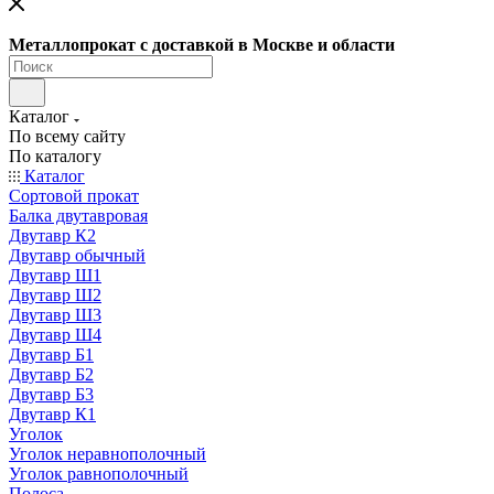
Металлопрокат с доставкой в Москве и области
Каталог
По всему сайту
По каталогу
Каталог
Сортовой прокат
Балка двутавровая
Двутавр К2
Двутавр обычный
Двутавр Ш1
Двутавр Ш2
Двутавр Ш3
Двутавр Ш4
Двутавр Б1
Двутавр Б2
Двутавр Б3
Двутавр К1
Уголок
Уголок неравнополочный
Уголок равнополочный
Полоса