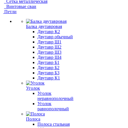
Сетка металлическая
Винтовые сваи
Петли
Балка двутавровая
Двутавр К2
Двутавр обычный
Двутавр Ш1
Двутавр Ш2
Двутавр Ш3
Двутавр Ш4
Двутавр Б1
Двутавр Б2
Двутавр Б3
Двутавр К1
Уголок
Уголок
неравнополочный
Уголок
равнополочный
Полоса
Полоса стальная