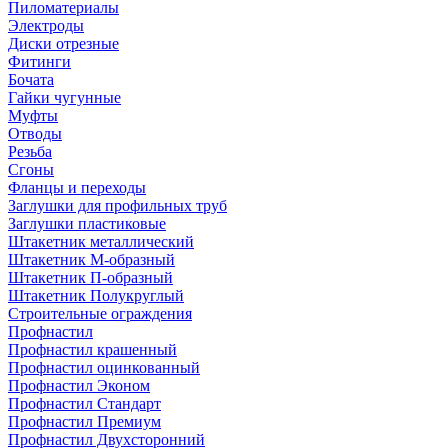
Пиломатериалы
Электроды
Диски отрезные
Фитинги
Бочата
Гайки чугунные
Муфты
Отводы
Резьба
Сгоны
Фланцы и переходы
Заглушки для профильных труб
Заглушки пластиковые
Штакетник металлический
Штакетник М-образный
Штакетник П-образный
Штакетник Полукруглый
Строительные ограждения
Профнастил
Профнастил крашенный
Профнастил оцинкованный
Профнастил Эконом
Профнастил Стандарт
Профнастил Премиум
Профнастил Двухсторонний