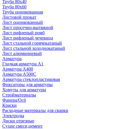
Труба 80x40
Труба 80x60
Труба оцинкованная
Листовой прокат
Лист оцинкованный
Лист просечно-вытяжной
Лист рифленый ромб
Лист рифленый чечевица
Лист стальной горячекатаный
Лист стальной холоднокатаный
Лист алюминиевый
Арматура
Гладкая арматура А1
Арматура А400
Арматура A500C
Арматура стеклопластиковая
Фиксаторы для арматуры
Хомуты для арматуры
Стройматериалы
Фанера/Осб
Краски
Расходные материалы для сварки
Электроды
Диски отрезные
Сухие смеси,цемент