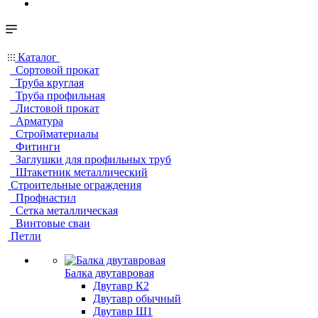
Каталог
Сортовой прокат
Труба круглая
Труба профильная
Листовой прокат
Арматура
Стройматериалы
Фитинги
Заглушки для профильных труб
Штакетник металлический
Строительные ограждения
Профнастил
Сетка металлическая
Винтовые сваи
Петли
Балка двутавровая
Двутавр К2
Двутавр обычный
Двутавр Ш1