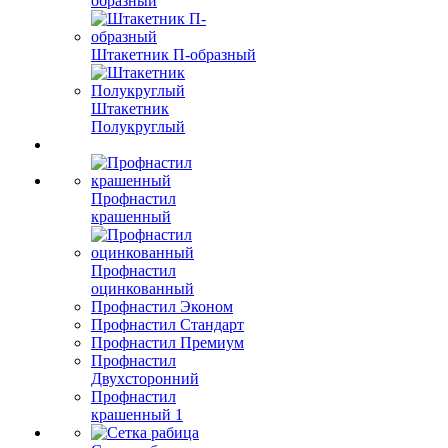
образный
Штакетник П-образный
Штакетник
Полукруглый
Профнастил
крашенный
Профнастил
оцинкованный
Профнастил Эконом
Профнастил Стандарт
Профнастил Премиум
Профнастил
Двухсторонний
Профнастил
крашенный 1