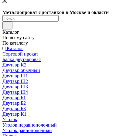
Металлопрокат с доставкой в Москве и области
Каталог
По всему сайту
По каталогу
Каталог
Сортовой прокат
Балка двутавровая
Двутавр К2
Двутавр обычный
Двутавр Ш1
Двутавр Ш2
Двутавр Ш3
Двутавр Ш4
Двутавр Б1
Двутавр Б2
Двутавр Б3
Двутавр К1
Уголок
Уголок неравнополочный
Уголок равнополочный
Полоса