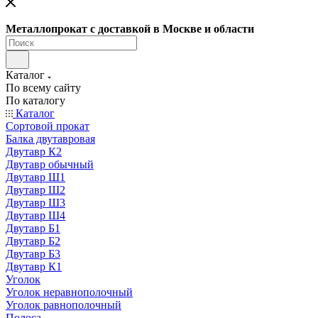
Металлопрокат с доставкой в Москве и области
Каталог
По всему сайту
По каталогу
Каталог
Сортовой прокат
Балка двутавровая
Двутавр К2
Двутавр обычный
Двутавр Ш1
Двутавр Ш2
Двутавр Ш3
Двутавр Ш4
Двутавр Б1
Двутавр Б2
Двутавр Б3
Двутавр К1
Уголок
Уголок неравнополочный
Уголок равнополочный
Полоса