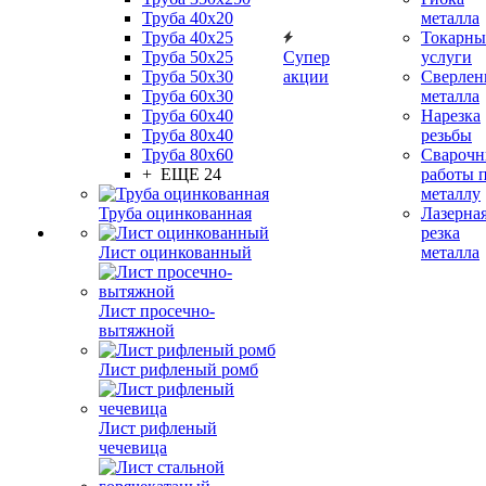
Труба 40x20
металла
Труба 40x25
Токарны
Труба 50x25
Супер
услуги
Труба 50x30
акции
Сверлен
Труба 60x30
металла
Труба 60x40
Нарезка
Труба 80x40
резьбы
Труба 80x60
Сварочн
+ ЕЩЕ 24
работы 
металлу
Труба оцинкованная
Лазерна
резка
Лист оцинкованный
металла
Лист просечно-
вытяжной
Лист рифленый ромб
Лист рифленый
чечевица