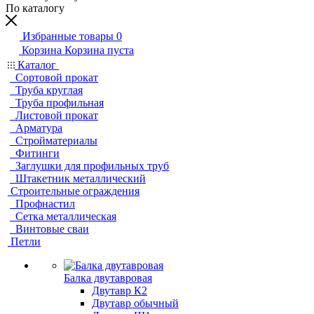
По каталогу
Избранные товары
0
Корзина
Корзина пуста
Каталог
Сортовой прокат
Труба круглая
Труба профильная
Листовой прокат
Арматура
Стройматериалы
Фитинги
Заглушки для профильных труб
Штакетник металлический
Строительные ограждения
Профнастил
Сетка металлическая
Винтовые сваи
Петли
Балка двутавровая
Двутавр К2
Двутавр обычный