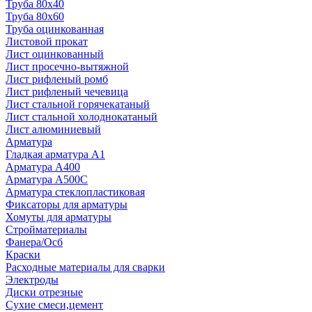
Труба 80x40
Труба 80x60
Труба оцинкованная
Листовой прокат
Лист оцинкованный
Лист просечно-вытяжной
Лист рифленый ромб
Лист рифленый чечевица
Лист стальной горячекатаный
Лист стальной холоднокатаный
Лист алюминиевый
Арматура
Гладкая арматура А1
Арматура А400
Арматура A500C
Арматура стеклопластиковая
Фиксаторы для арматуры
Хомуты для арматуры
Стройматериалы
Фанера/Осб
Краски
Расходные материалы для сварки
Электроды
Диски отрезные
Сухие смеси,цемент