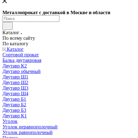
Металлопрокат с доставкой в Москве и области
Каталог
По всему сайту
По каталогу
Каталог
Сортовой прокат
Балка двутавровая
Двутавр К2
Двутавр обычный
Двутавр Ш1
Двутавр Ш2
Двутавр Ш3
Двутавр Ш4
Двутавр Б1
Двутавр Б2
Двутавр Б3
Двутавр К1
Уголок
Уголок неравнополочный
Уголок равнополочный
Полоса