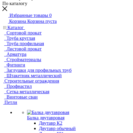
По каталогу
Избранные товары
0
Корзина
Корзина пуста
Каталог
Сортовой прокат
Труба круглая
Труба профильная
Листовой прокат
Арматура
Стройматериалы
Фитинги
Заглушки для профильных труб
Штакетник металлический
Строительные ограждения
Профнастил
Сетка металлическая
Винтовые сваи
Петли
Балка двутавровая
Двутавр К2
Двутавр обычный