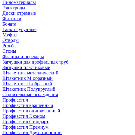
Пиломатериалы
Электроды
Диски отрезные
Фитинги
Бочата
Гайки чугунные
Муфты
Отводы
Резьба
Сгоны
Фланцы и переходы
Заглушки для профильных труб
Заглушки пластиковые
Штакетник металлический
Штакетник М-образный
Штакетник П-образный
Штакетник Полукруглый
Строительные ограждения
Профнастил
Профнастил крашенный
Профнастил оцинкованный
Профнастил Эконом
Профнастил Стандарт
Профнастил Премиум
Профнастил Двухсторонний