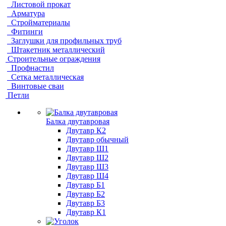
Листовой прокат
Арматура
Стройматериалы
Фитинги
Заглушки для профильных труб
Штакетник металлический
Строительные ограждения
Профнастил
Сетка металлическая
Винтовые сваи
Петли
Балка двутавровая
Двутавр К2
Двутавр обычный
Двутавр Ш1
Двутавр Ш2
Двутавр Ш3
Двутавр Ш4
Двутавр Б1
Двутавр Б2
Двутавр Б3
Двутавр К1