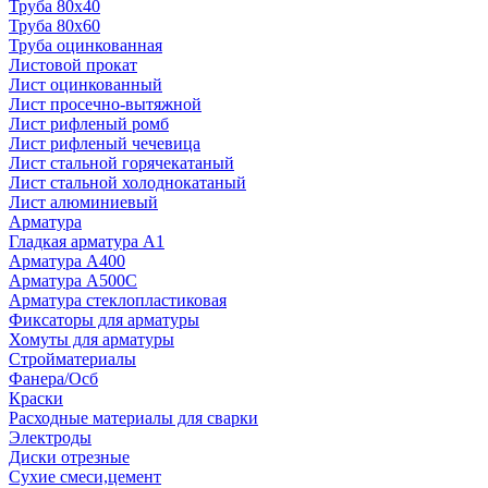
Труба 80x40
Труба 80x60
Труба оцинкованная
Листовой прокат
Лист оцинкованный
Лист просечно-вытяжной
Лист рифленый ромб
Лист рифленый чечевица
Лист стальной горячекатаный
Лист стальной холоднокатаный
Лист алюминиевый
Арматура
Гладкая арматура А1
Арматура А400
Арматура A500C
Арматура стеклопластиковая
Фиксаторы для арматуры
Хомуты для арматуры
Стройматериалы
Фанера/Осб
Краски
Расходные материалы для сварки
Электроды
Диски отрезные
Сухие смеси,цемент