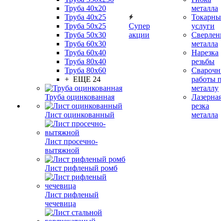
Труба 40x20
металла
Труба 40x25
Токарны
Труба 50x25
Супер
услуги
Труба 50x30
акции
Сверлен
Труба 60x30
металла
Труба 60x40
Нарезка
Труба 80x40
резьбы
Труба 80x60
Сварочн
+ ЕЩЕ 24
работы 
металлу
Труба оцинкованная
Лазерна
резка
Лист оцинкованный
металла
Лист просечно-
вытяжной
Лист рифленый ромб
Лист рифленый
чечевица