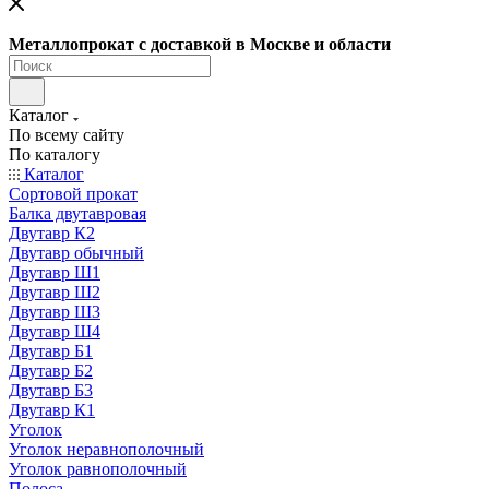
Металлопрокат с доставкой в Москве и области
Каталог
По всему сайту
По каталогу
Каталог
Сортовой прокат
Балка двутавровая
Двутавр К2
Двутавр обычный
Двутавр Ш1
Двутавр Ш2
Двутавр Ш3
Двутавр Ш4
Двутавр Б1
Двутавр Б2
Двутавр Б3
Двутавр К1
Уголок
Уголок неравнополочный
Уголок равнополочный
Полоса